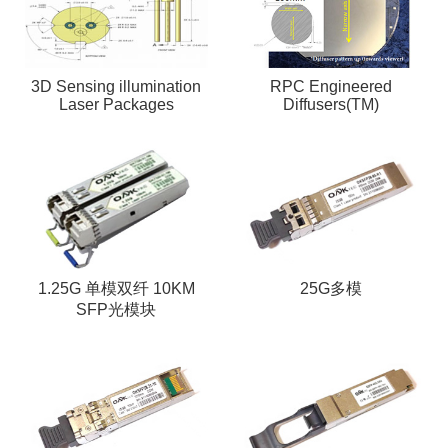
3D Sensing illumination
RPC Engineered
Laser Packages
Diffusers(TM)
1.25G 单模双纤 10KM
25G多模
SFP光模块